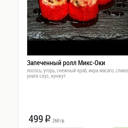
роллы (Яки
маки)
Мини
роллы
(Норимаки)
Суши
Запеченный ролл Микс-Оки
лосось, угорь, снежный краб, икра масаго, слив
Темпура
унаги соус, кунжут
Пицца
WOKi
Салаты
499
i
260 гр.