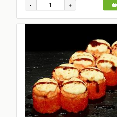
Горячее
Основные
блюда,
гарниры
Супы
Закуски
Топпинги
Бар
Напитки
Сладкое