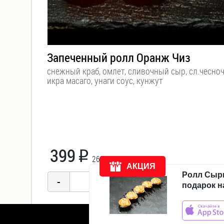
Компания
Запеченный ролл Оранж Чиз
cнежный краб, омлет, сливочный сыр, сл.чесно
Доставка
икра масаго, унаги соус, кунжут
Новости
Акции
Отзывы
399
i
260 гр.
АКЦИЯ
Ролл Сыр
подарок н
ежедневно:
с
11