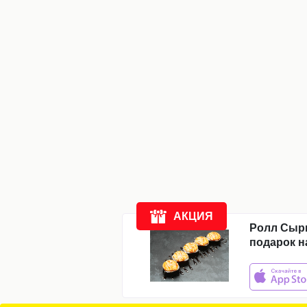
Компания
Доставка
Новости
Акции
Отзывы
АКЦИЯ
Ролл Сыр
подарок н
ежедневно:
с
11