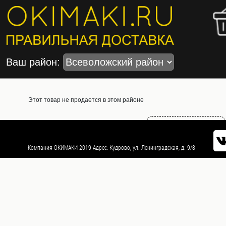
МЕНЮ
×
Акции
Ваш район:
Популярное
Суши
Этот товар не продается в этом районе
Роллы
Возврат к списку
(Футомаки)
Компания ОКИМАКИ 2019 Адрес: Кудрово, ул. Ленинградская, д. 9/8
Сеты
(наборы)
Запеченные