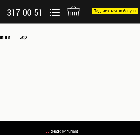
317-00-51
Подписаться на бонусы
пинги
Бар
BD
created by humans