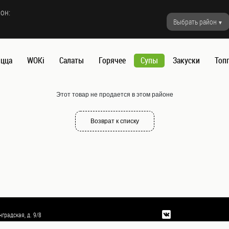
он:
Выбрать район
цца
WOKi
Салаты
Горячее
Супы
Закуски
Топ
Этот товар не продается в этом районе
Возврат к списку
градская, д. 9/8