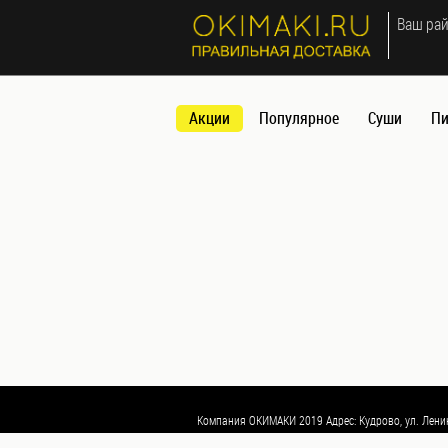
МЕНЮ
Ваш рай
×
Акции
Акции
Популярное
Суши
Пи
Популярное
Суши
Роллы
(Футомаки)
Сеты
(наборы)
Запеченные
роллы (Яки
маки)
Мини
роллы
(Норимаки)
Суши
Компания ОКИМАКИ 2019 Адрес: Кудрово, ул. Ленин
Темпура