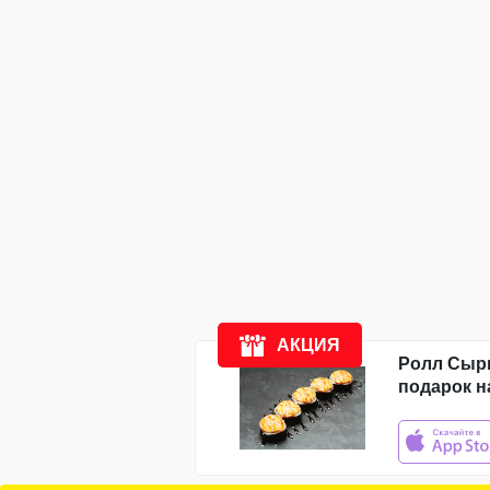
Компания
Доставка
Новости
Акции
Отзывы
АКЦИЯ
Ролл Сыр
подарок н
ежедневно:
с
11