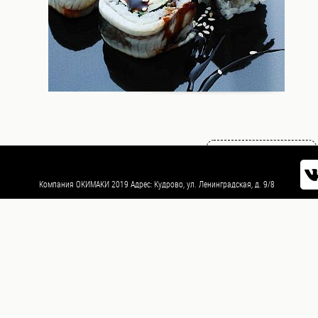
роллы (Яки
маки)
Мини
роллы
(Норимаки)
Суши
Возврат к списку
Темпура
Компания ОКИМАКИ 2019 Адрес: Кудрово, ул. Ленинградская, д. 9/8
Пицца
WOKi
Салаты